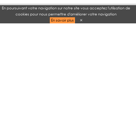
En poursuivant votre navigation sur notre site vous acceptez l'utilisation de
cookies pour nous permettre d'améliorer votre navigation
En savoir plus
TAGS
Portail famille
Restauration
Contacts Accueil de Loisirs
ALSH ÉTÉ 2026
MINI-CAMP
Programmes ALSH été 2026
Le 5 Bis
ETE 2026
LOCALISATION
Mairie de Dinan
21 rue du Marchix
22100 Dinan, France
Téléphone: 0296393821
Mentions Légales
Politique de confidentialité