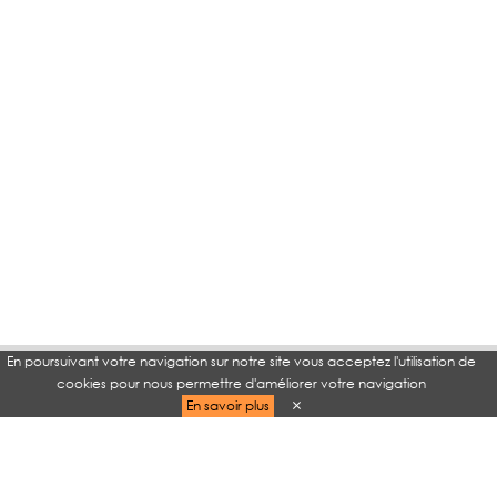
En poursuivant votre navigation sur notre site vous acceptez l'utilisation de
cookies pour nous permettre d'améliorer votre navigation
En savoir plus
TAGS
Portail famille
Restauration