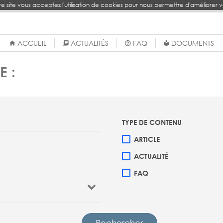
re site vous acceptez l'utilisation de cookies pour nous permettre d'améliorer 
ACCUEIL
ACTUALITÉS
FAQ
DOCUMENTS
E :
TYPE DE CONTENU
ARTICLE
ACTUALITÉ
FAQ
Rechercher